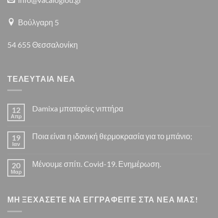
Βούλγαρη 5
54 655 Θεσσαλονίκη
ΤΕΛΕΥΤΑΙΑ ΝΕΑ
Damixa μπαταρίες νιπτήρα
12
Απρ
Δεν
υπάρχουν
σχόλια
Ποια είναι η ιδανική θερμοκρασία για το μπάνιο;
19
στο
Damixa
Ιαν
Δεν
μπαταρίες
υπάρχουν
νιπτήρα
σχόλια
Μένουμε σπίτι. Covid-19. Ενημέρωση.
20
στο
Ποια
Μαρ
Δεν
είναι
υπάρχουν
η
σχόλια
ιδανική
στο
θερμοκρασία
ΜΗ ΞΕΧΑΣΕΤΕ ΝΑ ΕΓΓΡΑΦΕΙΤΕ ΣΤΑ ΝΕΑ ΜΑΣ!
Μένουμε
για
σπίτι.
το
Covid-
μπάνιο;
19.