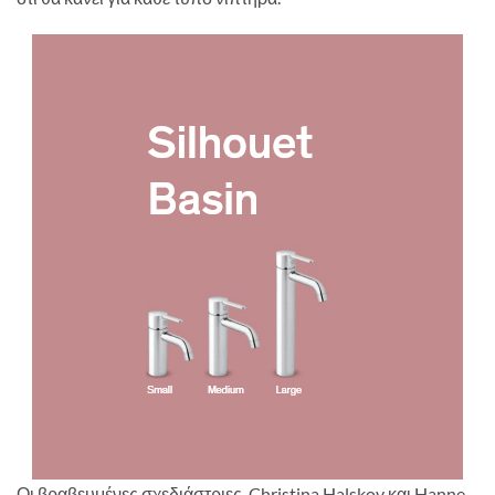
Οι βραβευμένες σχεδιάστριες, Christina Halskov και Hanne