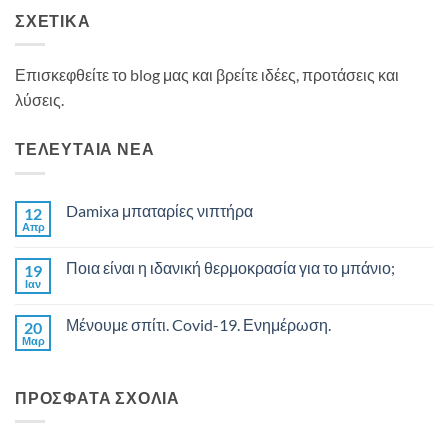
ΣΧΕΤΙΚΑ
Επισκεφθείτε το blog μας και βρείτε ιδέες, προτάσεις και
λύσεις.
ΤΕΛΕΥΤΑΙΑ ΝΕΑ
Damixa μπαταρίες νιπτήρα
12
Απρ
Δεν
υπάρχουν
σχόλια
Ποια είναι η ιδανική θερμοκρασία για το μπάνιο;
19
στο
Damixa
Ιαν
Δεν
μπαταρίες
υπάρχουν
νιπτήρα
σχόλια
Μένουμε σπίτι. Covid-19. Ενημέρωση.
20
στο
Ποια
Μαρ
Δεν
είναι
υπάρχουν
η
σχόλια
ιδανική
στο
θερμοκρασία
ΠΡΟΣΦΑΤΑ ΣΧΟΛΙΑ
Μένουμε
για
σπίτι.
το
Covid-
μπάνιο;
19.