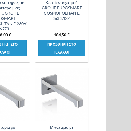
 νιπτήρος με
Κουτί εντοιχισμού
τταρο μίας
GROHE EUROSMART
ής GROHE
COSMOPOLITAN E
OSMART
36337001
ITAN E 230V
6273
8,00
€
184,50
€
ΘΗΚΗ ΣΤΟ
ΠΡΟΣΘΗΚΗ ΣΤΟ
ΑΛΑΘΙ
ΚΑΛΑΘΙ
Προσθήκη
Προσθήκη
στη λίστα
στη λίστα
επιθυμιών
επιθυμιών
ταρία με
Μπαταρία με