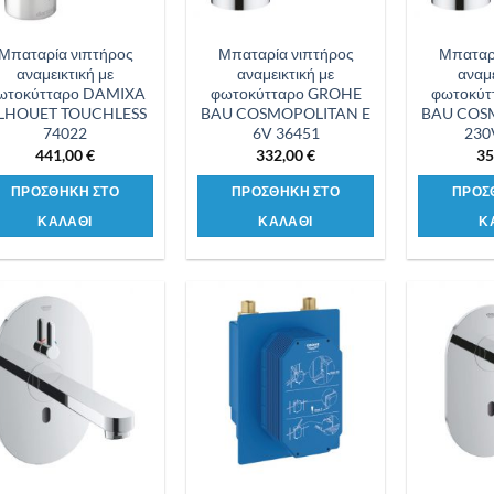
Μπαταρία νιπτήρος
Μπαταρία νιπτήρος
Μπαταρ
αναμεικτική με
αναμεικτική με
αναμε
ωτοκύτταρο DAMIXA
φωτοκύτταρο GROHE
φωτοκύτ
ILHOUET TOUCHLESS
BAU COSMOPOLITAN E
BAU COS
74022
6V 36451
230
441,00
€
332,00
€
35
ΠΡΟΣΘΗΚΗ ΣΤΟ
ΠΡΟΣΘΗΚΗ ΣΤΟ
ΠΡΟΣ
ΚΑΛΑΘΙ
ΚΑΛΑΘΙ
Κ
Προσθήκη
Προσθήκη
στη λίστα
στη λίστα
επιθυμιών
επιθυμιών