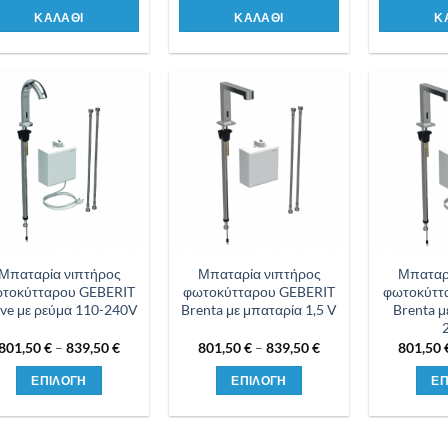
ΚΑΛΑΘΙ
ΚΑΛΑΘΙ
Κ
Προσθήκη
Προσθήκη
στη λίστα
στη λίστα
επιθυμιών
επιθυμιών
Μπαταρία νιπτήρος
Μπαταρία νιπτήρος
Μπαταρ
τοκύτταρου GEBERIT
φωτοκύτταρου GEBERIT
φωτοκύττ
ave με ρεύμα 110-240V
Brenta με μπαταρία 1,5 V
Brenta μ
Price
Price
801,50
€
–
839,50
€
801,50
€
–
839,50
€
801,50
range:
range:
801,50 €
801,50 €
ΕΠΙΛΟΓΗ
ΕΠΙΛΟΓΗ
ΕΠ
through
through
839,50 €
839,50 €
Αυτό
Αυτό
το
το