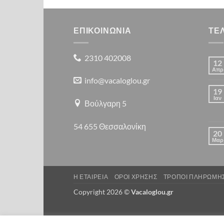
ΕΠΙΚΟΙΝΩΝΙΑ
ΤΕ
2310 402008
12
Απρ
info@vacaloglou.gr
19
Ιαν
Βούλγαρη 5
54 655 Θεσσαλονίκη
20
Μαρ
Η ΕΤΑΙΡΕΙΑ
ΟΡΟΙ ΧΡΗΣΗΣ
ΤΡΟΠΟΙ ΠΛΗΡΩΜΗ
Copyright 2026 ©
Vacaloglou.gr