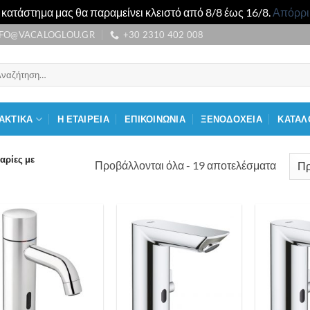
 κατάστημα μας θα παραμείνει κλειστό από 8/8 έως 16/8.
Απόρρ
NFO@VACALOGLOU.GR
+30 2310 402 008
αζήτηση
:
ΑΚΤΙΚΑ
Η ΕΤΑΙΡΕΙΑ
ΕΠΙΚΟΙΝΩΝΙΑ
ΞΕΝΟΔΟΧΕΙΑ
ΚΑΤΑΛ
ρίες με
Προβάλλονται όλα - 19 αποτελέσματα
Προσθήκη
Προσθήκη
στη λίστα
στη λίστα
επιθυμιών
επιθυμιών