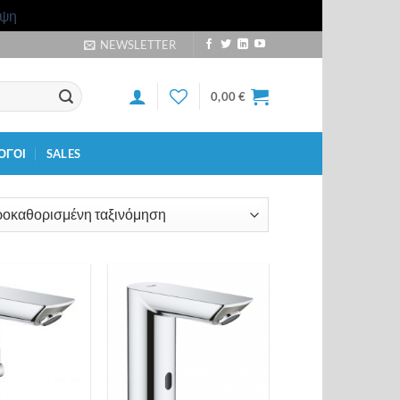
ιψη
NEWSLETTER
0,00
€
ΟΓΟΙ
SALES
Προσθήκη
Προσθήκη
στη λίστα
στη λίστα
επιθυμιών
επιθυμιών