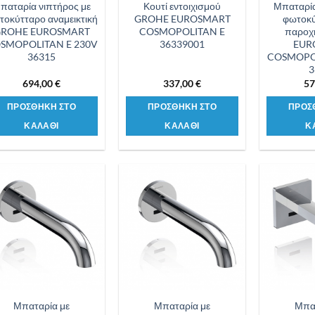
παταρία νιπτήρος με
Κουτί εντοιχισμού
Μπαταρία
τοκύτταρο αναμεικτική
GROHE EUROSMART
φωτοκύ
ROHE EUROSMART
COSMOPOLITAN E
παροχ
SMOPOLITAN E 230V
36339001
EUR
36315
COSMOPOL
3
694,00
€
337,00
€
57
ΠΡΟΣΘΗΚΗ ΣΤΟ
ΠΡΟΣΘΗΚΗ ΣΤΟ
ΠΡΟΣ
ΚΑΛΑΘΙ
ΚΑΛΑΘΙ
Κ
Προσθήκη
Προσθήκη
στη λίστα
στη λίστα
επιθυμιών
επιθυμιών
Μπαταρία με
Μπαταρία με
Μπα