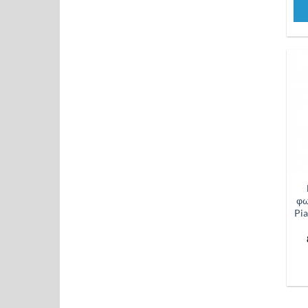
φω
Pi