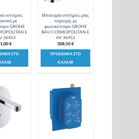
ία νιπτήρος
Μπαταρία νιπτήρος μίας
ικτική με
παροχής με
ταρο GROHE
φωτοκύτταρο GROHE
MOPOLITAN E
BAU COSMOPOLITAN E
V 36453
6V 36452
1,00
€
308,50
€
ΘΗΚΗ ΣΤΟ
ΠΡΟΣΘΗΚΗ ΣΤΟ
ΑΛΑΘΙ
ΚΑΛΑΘΙ
Προσθήκη
Προσθήκη
στη λίστα
στη λίστα
επιθυμιών
επιθυμιών