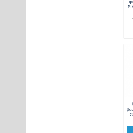
φ
PI
βάσ
G