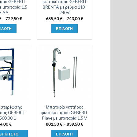
αρο GEBERIT
φωτοκύτταρο GEBERIT
 μπαταρία 1,5
BRENTA με ρεύμα 110-
V AA
240V
Price
Price
€
–
729,50
€
685,50
€
–
743,00
€
range:
range:
673,00 €
685,50 €
ΙΛΟΓΗ
ΕΠΙΛΟΓΗ
through
through
729,50 €
743,00 €
Αυτό
Αυτό
το
το
προϊόν
προϊόν
έχει
έχει
Προσθήκη
Προσθήκη
πολλαπλές
πολλαπλές
στη λίστα
στη λίστα
επιθυμιών
επιθυμιών
παραλλαγές.
παραλλαγές.
Οι
Οι
επιλογές
επιλογές
μπορούν
μπορούν
να
να
επιλεγούν
επιλεγούν
ο στερέωσης
Μπαταρία νιπτήρος
δας GEBERIT
φωτοκύτταρου GEBERIT
στη
στη
560.00.1
Piave με μπαταρία 1,5 V
σελίδα
σελίδα
Price
4,00
€
801,50
€
–
839,50
€
του
του
range:
801,50 €
προϊόντος
προϊόντος
ΘΗΚΗ ΣΤΟ
ΕΠΙΛΟΓΗ
through