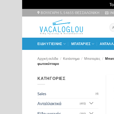
Το
Μετάβαση
ΒΟΥΛΓΑΡΗ 5, 54655 ΘΕΣΣΑΛΟΝΙΚΗ
I
στο
περιεχόμενο
Αν
για
ΕΙΔΗ ΥΓΙΕΙΝΗΣ
ΜΠΑΤΑΡΙΕΣ
ΑΝΤΑΛΛ
Αρχική σελίδα
/
Κατάστημα
/
Μπαταρίες
/
Μπατα
φωτοκύτταρο
ΚΑΤΗΓΟΡΙΕΣ
Sales
(4)
Ανταλλακτικά
(493)
Εϊδη υγιεινής
(350)