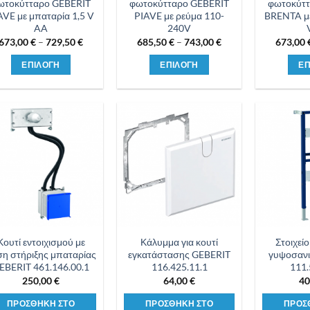
ωτοκύτταρο GEBERIT
φωτοκύτταρο GEBERIT
φωτοκύττ
AVE με μπαταρία 1,5 V
PIAVE με ρεύμα 110-
BRENTA με
AA
240V
Price
Price
673,00
€
–
729,50
€
685,50
€
–
743,00
€
673,00
range:
range:
673,00 €
685,50 €
ΕΠΙΛΟΓΗ
ΕΠΙΛΟΓΗ
ΕΠ
through
through
729,50 €
743,00 €
Αυτό
Αυτό
το
το
προϊόν
προϊόν
έχει
έχει
Προσθήκη
Προσθήκη
πολλαπλές
πολλαπλές
στη λίστα
στη λίστα
επιθυμιών
επιθυμιών
παραλλαγές.
παραλλαγές.
Οι
Οι
επιλογές
επιλογές
μπορούν
μπορούν
να
να
επιλεγούν
επιλεγούν
Κουτί εντοιχισμού με
Κάλυμμα για κουτί
Στοιχεί
η στήριξης μπαταρίας
εγκατάστασης GEBERIT
γυψοσανι
στη
στη
EBERIT 461.146.00.1
116.425.11.1
111.
σελίδα
σελίδα
250,00
€
64,00
€
40
του
του
προϊόντος
προϊόντος
ΠΡΟΣΘΗΚΗ ΣΤΟ
ΠΡΟΣΘΗΚΗ ΣΤΟ
ΠΡΟΣ