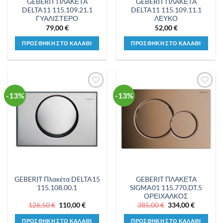
GEBERIT ΠΛΑΚΕΤΑ
GEBERIT ΠΛΑΚΕΤΑ
DELTA11 115.109.21.1
DELTA11 115.109.11.1
ΓΥΑΛΙΣΤΕΡΟ
ΛΕΥΚΟ
79,00
€
52,00
€
ΠΡΟΣΘΗΚΗ ΣΤΟ ΚΑΛΑΘΙ
ΠΡΟΣΘΗΚΗ ΣΤΟ ΚΑΛΑΘΙ
-13%
-13%
Προσθήκη
Προσθήκη
στη λίστα
στη λίστα
επιθυμιών
επιθυμιών
GEBERIT Πλακέτα DELTA15
GEBERIT ΠΛΑΚΕΤΑ
115.108.00.1
SIGMA01 115.770.DT.5
ΟΡΕΙΧΑΛΚΟΣ
Original
Η
Original
Η
126,50
€
110,00
€
385,00
€
334,00
€
price
τρέχουσα
price
τρέχουσ
was:
τιμή
was:
τιμή
ΠΡΟΣΘΗΚΗ ΣΤΟ ΚΑΛΑΘΙ
ΠΡΟΣΘΗΚΗ ΣΤΟ ΚΑΛΑΘΙ