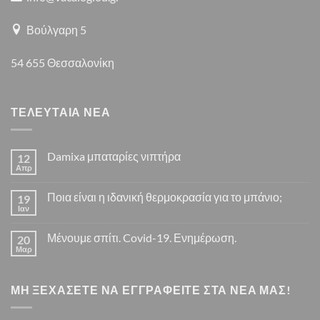
Βούλγαρη 5
54 655 Θεσσαλονίκη
ΤΕΛΕΥΤΑΙΑ ΝΕΑ
Damixa μπαταρίες νιπτήρα
12
Απρ
Δεν
υπάρχουν
σχόλια
Ποια είναι η ιδανική θερμοκρασία για το μπάνιο;
19
στο
Damixa
Ιαν
Δεν
μπαταρίες
υπάρχουν
νιπτήρα
σχόλια
Μένουμε σπίτι. Covid-19. Ενημέρωση.
20
στο
Ποια
Μαρ
Δεν
είναι
υπάρχουν
η
σχόλια
ιδανική
στο
θερμοκρασία
ΜΗ ΞΕΧΑΣΕΤΕ ΝΑ ΕΓΓΡΑΦΕΙΤΕ ΣΤΑ ΝΕΑ ΜΑΣ!
Μένουμε
για
σπίτι.
το
Covid-
μπάνιο;
19.