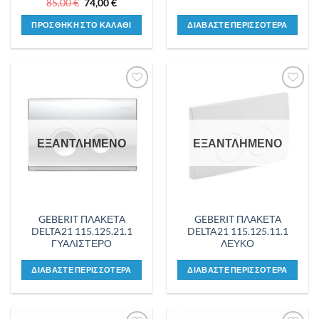
Original
Η
85,00
€
74,00
€
price
τρέχουσα
was:
τιμή
ΠΡΟΣΘΗΚΗ ΣΤΟ ΚΑΛΑΘΙ
ΔΙΑΒΑΣΤΕ ΠΕΡΙΣΣΟΤΕΡΑ
85,00 €.
είναι:
74,00 €.
Προσθήκη
Προσθήκη
στη λίστα
στη λίστα
επιθυμιών
επιθυμιών
ΕΞΑΝΤΛΗΜΕΝΟ
ΕΞΑΝΤΛΗΜΕΝΟ
GEBERIT ΠΛΑΚΕΤΑ
GEBERIT ΠΛΑΚΕΤΑ
DELTA21 115.125.21.1
DELTA21 115.125.11.1
ΓΥΑΛΙΣΤΕΡΟ
ΛΕΥΚΟ
ΔΙΑΒΑΣΤΕ ΠΕΡΙΣΣΟΤΕΡΑ
ΔΙΑΒΑΣΤΕ ΠΕΡΙΣΣΟΤΕΡΑ