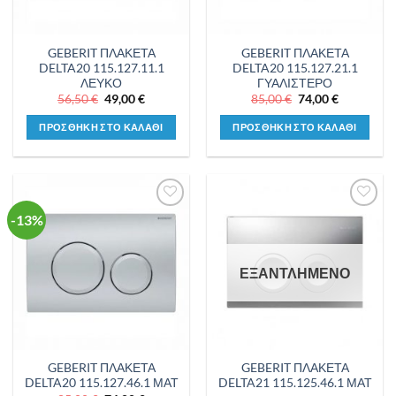
GEBERIT ΠΛΑΚΕΤΑ
GEBERIT ΠΛΑΚΕΤΑ
DELTA20 115.127.11.1
DELTA20 115.127.21.1
ΛΕΥΚΟ
ΓΥΑΛΙΣΤΕΡΟ
Original
Η
Original
Η
56,50
€
49,00
€
85,00
€
74,00
€
price
τρέχουσα
price
τρέχουσα
was:
τιμή
was:
τιμή
ΠΡΟΣΘΗΚΗ ΣΤΟ ΚΑΛΑΘΙ
ΠΡΟΣΘΗΚΗ ΣΤΟ ΚΑΛΑΘΙ
56,50 €.
είναι:
85,00 €.
είναι:
49,00 €.
74,00 €.
-13%
Προσθήκη
Προσθήκη
στη λίστα
στη λίστα
επιθυμιών
επιθυμιών
ΕΞΑΝΤΛΗΜΕΝΟ
GEBERIT ΠΛΑΚΕΤΑ
GEBERIT ΠΛΑΚΕΤΑ
DELTA20 115.127.46.1 ΜΑΤ
DELTA21 115.125.46.1 ΜΑΤ