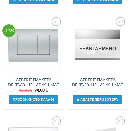
56,50 €.
είναι:
85,00 €.
είναι:
49,00 €.
74,00 €.
-13%
Προσθήκη
Προσθήκη
στη λίστα
στη λίστα
επιθυμιών
επιθυμιών
ΕΞΑΝΤΛΗΜΕΝΟ
GEBERIT ΠΛΑΚΕΤΑ
GEBERIT ΠΛΑΚΕΤΑ
DELTA30 115.137.46.1 MAT
DELTA50 115.135.46.1 MAT
Original
Η
85,00
€
74,00
€
price
τρέχουσα
was:
τιμή
ΠΡΟΣΘΗΚΗ ΣΤΟ ΚΑΛΑΘΙ
ΔΙΑΒΑΣΤΕ ΠΕΡΙΣΣΟΤΕΡΑ
85,00 €.
είναι:
74,00 €.
Προσθήκη
Προσθήκη