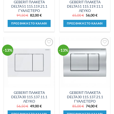
GEBERIT ΠΛΑΚΕΤΑ
GEBERIT ΠΛΑΚΕΤΑ
DELTA51 115.119.21.1
DELTA51 115.119.11.1
ΓΥΑΛΙΣΤΕΡΟ
ΛΕΥΚΟ
Original
Η
Original
Η
94,50
€
82,00
€
65,00
€
56,00
€
price
τρέχουσα
price
τρέχουσα
was:
τιμή
was:
τιμή
ΠΡΟΣΘΗΚΗ ΣΤΟ ΚΑΛΑΘΙ
ΠΡΟΣΘΗΚΗ ΣΤΟ ΚΑΛΑΘΙ
94,50 €.
είναι:
65,00 €.
είναι:
82,00 €.
56,00 €.
-13%
-13%
Προσθήκη
Προσθήκη
στη λίστα
στη λίστα
επιθυμιών
επιθυμιών
GEBERIT ΠΛΑΚΕΤΑ
GEBERIT ΠΛΑΚΕΤΑ
DELTA30 115.137.11.1
DELTA30 115.137.21.1
ΛΕΥΚΟ
ΓΥΑΛΙΣΤΕΡΟ
Original
Η
Original
Η
56,50
€
49,00
€
85,00
€
74,00
€
price
τρέχουσα
price
τρέχουσα
was:
τιμή
was:
τιμή
ΠΡΟΣΘΗΚΗ ΣΤΟ ΚΑΛΑΘΙ
ΠΡΟΣΘΗΚΗ ΣΤΟ ΚΑΛΑΘΙ