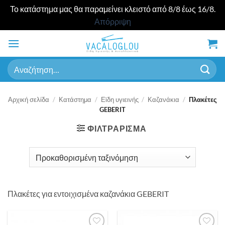
Το κατάστημα μας θα παραμείνει κλειστό από 8/8 έως 16/8.
Απόρριψη
Μετάβαση
στο
περιεχόμενο
Αναζήτηση
για:
Αρχική σελίδα
/
Κατάστημα
/
Εϊδη υγιεινής
/
Καζανάκια
/
Πλακέτες
GEBERIT
ΦΙΛΤΡΑΡΙΣΜΑ
Πλακέτες για εντοιχισμένα καζανάκια GEBERIT