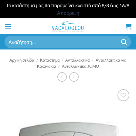
Το κατάστημα μας θα παραμείνει κλειστό από 8/8 έως 16/8.
Απόρριψη
Μετάβαση
στο
περιεχόμενο
Αναζήτηση
για:
Αρχική σελίδα
/
Κατάστημα
/
Ανταλλακτικά
/
Ανταλλακτικά για
Καζανάκια
/
Ανταλλακτικά JOMO
Προσθήκη
στη λίστα
επιθυμιών