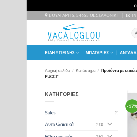
Το
Μετάβαση
ΒΟΥΛΓΑΡΗ 5, 54655 ΘΕΣΣΑΛΟΝΙΚΗ
I
στο
περιεχόμενο
Αν
για
ΕΙΔΗ ΥΓΙΕΙΝΗΣ
ΜΠΑΤΑΡΙΕΣ
ΑΝΤΑΛΛ
Αρχική σελίδα
/
Κατάστημα
/
Προϊόντα με ετικέ
PUCCI”
ΚΑΤΗΓΟΡΙΕΣ
-17
Sales
(4)
Ανταλλακτικά
(493)
Εϊδη υγιεινής
(350)