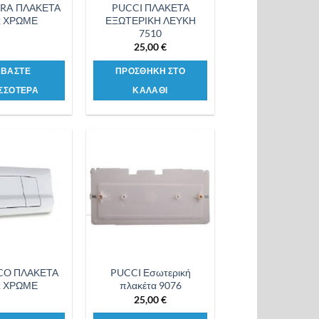
ARA ΠΛΑΚΕΤΑ
PUCCI ΠΛΑΚΕΤΑ
2 ΧΡΩΜΕ
ΕΞΩΤΕΡΙΚΗ ΛΕΥΚΗ
7510
25,00
€
ΑΒΑΣΤΕ
ΠΡΟΣΘΗΚΗ ΣΤΟ
ΣΣΟΤΕΡΑ
ΚΑΛΑΘΙ
Προσθήκη
Προσθήκη
στη λίστα
στη λίστα
επιθυμιών
επιθυμιών
CO ΠΛΑΚΕΤΑ
PUCCI Εσωτερική
2 ΧΡΩΜΕ
πλακέτα 9076
25,00
€