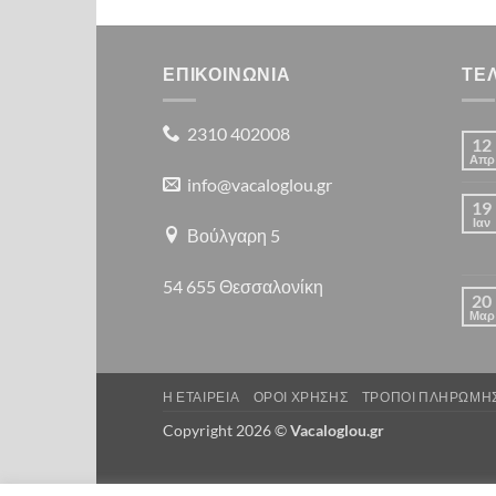
ΕΠΙΚΟΙΝΩΝΙΑ
ΤΕ
2310 402008
12
Απρ
info@vacaloglou.gr
19
Ιαν
Βούλγαρη 5
54 655 Θεσσαλονίκη
20
Μαρ
Η ΕΤΑΙΡΕΙΑ
ΟΡΟΙ ΧΡΗΣΗΣ
ΤΡΟΠΟΙ ΠΛΗΡΩΜΗ
Copyright 2026 ©
Vacaloglou.gr