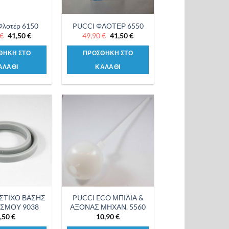
λοτέρ 6150
PUCCI ΦΛΟΤΕΡ 6550
Original
Η
Original
Η
€
41,50
€
49,90
€
41,50
€
price
τρέχουσα
price
τρέχουσα
was:
τιμή
was:
τιμή
ΘΗΚΗ ΣΤΟ
ΠΡΟΣΘΗΚΗ ΣΤΟ
49,50 €.
είναι:
49,90 €.
είναι:
41,50 €.
41,50 €.
ΑΛΑΘΙ
ΚΑΛΑΘΙ
Προσθήκη
Προσθήκη
στη λίστα
στη λίστα
επιθυμιών
επιθυμιών
ΣΤΙΧΟ ΒΑΣΗΣ
PUCCI ECO ΜΠΙΛΙΑ &
ΣΜΟΥ 9038
ΑΞΟΝΑΣ ΜΗΧΑΝ. 5560
,50
€
10,90
€