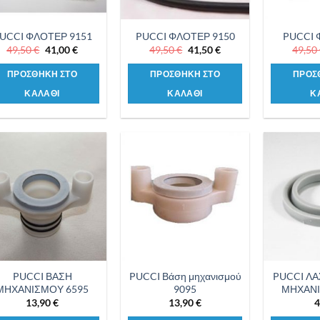
UCCI ΦΛΟΤΕΡ 9151
PUCCI ΦΛΟΤΕΡ 9150
PUCCI Φ
Original
Η
Original
Η
49,50
€
41,00
€
49,50
€
41,50
€
49,50
price
τρέχουσα
price
τρέχουσα
was:
τιμή
was:
τιμή
ΠΡΟΣΘΗΚΗ ΣΤΟ
ΠΡΟΣΘΗΚΗ ΣΤΟ
ΠΡΟΣ
49,50 €.
είναι:
49,50 €.
είναι:
41,00 €.
41,50 €.
ΚΑΛΑΘΙ
ΚΑΛΑΘΙ
Κ
Προσθήκη
Προσθήκη
στη λίστα
στη λίστα
επιθυμιών
επιθυμιών
PUCCI ΒΑΣΗ
PUCCI Βάση μηχανισμού
PUCCI ΛΑ
ΜΗΧΑΝΙΣΜΟΥ 6595
9095
ΜΗΧΑΝΙ
13,90
€
13,90
€
4