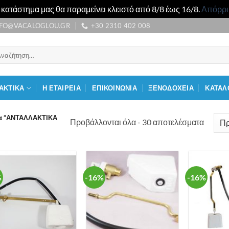
 κατάστημα μας θα παραμείνει κλειστό από 8/8 έως 16/8.
Απόρρ
NFO@VACALOGLOU.GR
+30 2310 402 008
αζήτηση
:
ΑΚΤΙΚΑ
Η ΕΤΑΙΡΕΙΑ
ΕΠΙΚΟΙΝΩΝΙΑ
ΞΕΝΟΔΟΧΕΙΑ
ΚΑΤΑΛ
τα “ΑΝΤΑΛΛΑΚΤΙΚΑ
Προβάλλονται όλα - 30 αποτελέσματα
%
-16%
-16%
Προσθήκη
Προσθήκη
στη λίστα
στη λίστα
επιθυμιών
επιθυμιών