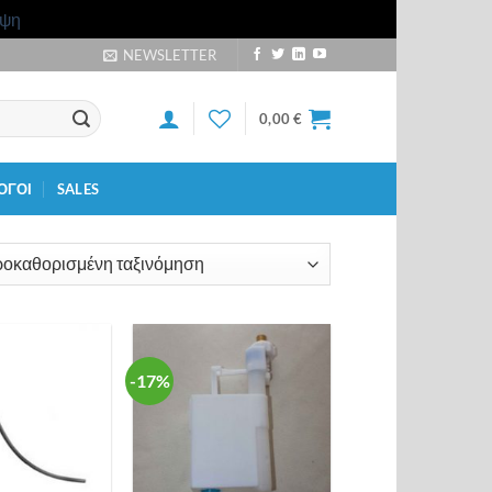
ιψη
NEWSLETTER
0,00
€
ΟΓΟΙ
SALES
-17%
Προσθήκη
Προσθήκη
στη λίστα
στη λίστα
επιθυμιών
επιθυμιών