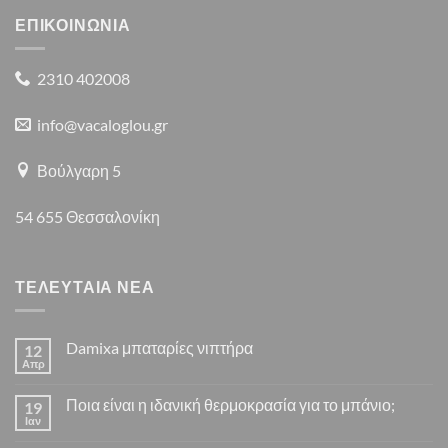
ΕΠΙΚΟΙΝΩΝΙΑ
2310 402008
info@vacaloglou.gr
Βούλγαρη 5
54 655 Θεσσαλονίκη
ΤΕΛΕΥΤΑΙΑ ΝΕΑ
Damixa μπαταρίες νιπτήρα
12
Απρ
Δεν
υπάρχουν
σχόλια
Ποια είναι η ιδανική θερμοκρασία για το μπάνιο;
19
στο
Damixa
Ιαν
Δεν
μπαταρίες
υπάρχουν
νιπτήρα