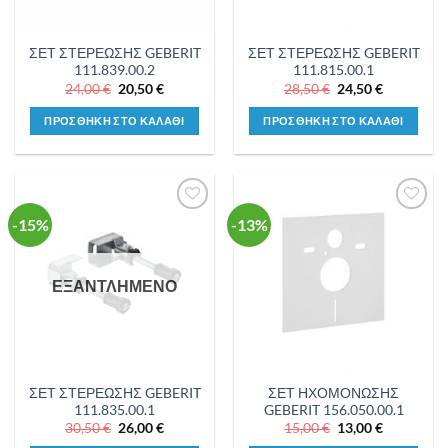
ΣΕΤ ΣΤΕΡΕΩΣΗΣ GEBERIT
ΣΕΤ ΣΤΕΡΕΩΣΗΣ GEBERIT
111.839.00.2
111.815.00.1
Original
Η
Original
Η
24,00
€
20,50
€
28,50
€
24,50
€
price
τρέχουσα
price
τρέχουσα
was:
τιμή
was:
τιμή
ΠΡΟΣΘΗΚΗ ΣΤΟ ΚΑΛΑΘΙ
ΠΡΟΣΘΗΚΗ ΣΤΟ ΚΑΛΑΘΙ
24,00 €.
είναι:
28,50 €.
είναι:
20,50 €.
24,50 €.
-15%
-13%
Προσθήκη
Προσθήκη
στη λίστα
στη λίστα
επιθυμιών
επιθυμιών
ΕΞΑΝΤΛΗΜΕΝΟ
ΣΕΤ ΣΤΕΡΕΩΣΗΣ GEBERIT
ΣΕΤ ΗΧΟΜΟΝΩΣΗΣ
111.835.00.1
GEBERIT 156.050.00.1
Original
Η
Original
Η
30,50
€
26,00
€
15,00
€
13,00
€
price
τρέχουσα
price
τρέχουσα