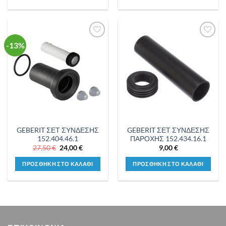
6,00 €.
30,00 €.
-13%
Προσθήκη
Προσθήκη
στη λίστα
στη λίστα
επιθυμιών
επιθυμιών
GEBERIT ΣΕΤ ΣΥΝΔΕΣΗΣ
GEBERIT ΣΕΤ ΣΥΝΔΕΣΗΣ
152.404.46.1
ΠΑΡΟΧΗΣ 152.434.16.1
Original
Η
27,50
€
24,00
€
9,00
€
price
τρέχουσα
was:
τιμή
ΠΡΟΣΘΗΚΗ ΣΤΟ ΚΑΛΑΘΙ
ΠΡΟΣΘΗΚΗ ΣΤΟ ΚΑΛΑΘΙ
27,50 €.
είναι:
24,00 €.