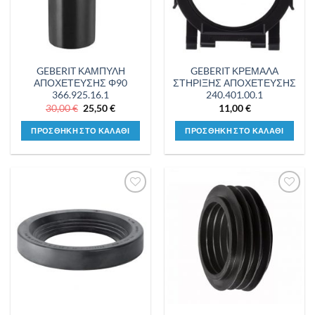
GEBERIT ΚΑΜΠΥΛΗ
GEBERIT ΚΡΕΜΑΛΑ
ΑΠΟΧΕΤΕΥΣΗΣ Φ90
ΣΤΗΡΙΞΗΣ ΑΠΟΧΕΤΕΥΣΗΣ
366.925.16.1
240.401.00.1
Original
Η
30,00
€
25,50
€
11,00
€
price
τρέχουσα
was:
τιμή
ΠΡΟΣΘΗΚΗ ΣΤΟ ΚΑΛΑΘΙ
ΠΡΟΣΘΗΚΗ ΣΤΟ ΚΑΛΑΘΙ
30,00 €.
είναι:
25,50 €.
Προσθήκη
Προσθήκη
στη λίστα
στη λίστα
επιθυμιών
επιθυμιών