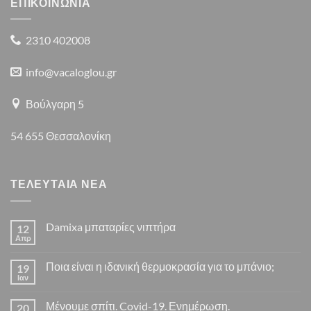
ΕΠΙΚΟΙΝΩΝΙΑ
2310 402008
info@vacaloglou.gr
Βούλγαρη 5
54 655 Θεσσαλονίκη
ΤΕΛΕΥΤΑΙΑ ΝΕΑ
Damixa μπαταρίες νιπτήρα
12
Απρ
Δεν
υπάρχουν
σχόλια
Ποια είναι η ιδανική θερμοκρασία για το μπάνιο;
19
στο
Damixa
Ιαν
Δεν
μπαταρίες
υπάρχουν
νιπτήρα
σχόλια
Μένουμε σπίτι. Covid-19. Ενημέρωση.
20
στο