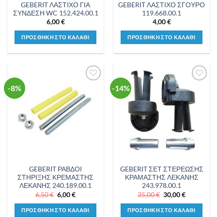
GEBERIT ΛΑΣΤΙΧΟ ΓΙΑ
GEBERIT ΛΑΣΤΙΧΟ ΣΓΟΥΡΟ
ΣΥΝΔΕΣΗ WC 152.424.00.1
119.668.00.1
6,00
€
4,00
€
ΠΡΟΣΘΗΚΗ ΣΤΟ ΚΑΛΑΘΙ
ΠΡΟΣΘΗΚΗ ΣΤΟ ΚΑΛΑΘΙ
-8%
-14%
Προσθήκη
Προσθήκη
στη λίστα
στη λίστα
επιθυμιών
επιθυμιών
GEBERIT ΡΑΒΔΟΙ
GEBERIT ΣΕΤ ΣΤΕΡΕΩΣΗΣ
ΣΤΗΡΙΞΗΣ ΚΡΕΜΑΣΤΗΣ
ΚΡΑΜΑΣΤΗΣ ΛΕΚΑΝΗΣ
ΛΕΚΑΝΗΣ 240.189.00.1
243.978.00.1
Original
Η
Original
Η
6,50
€
6,00
€
35,00
€
30,00
€
price
τρέχουσα
price
τρέχουσα
was:
τιμή
was:
τιμή
ΠΡΟΣΘΗΚΗ ΣΤΟ ΚΑΛΑΘΙ
ΠΡΟΣΘΗΚΗ ΣΤΟ ΚΑΛΑΘΙ
6,50 €.
είναι:
35,00 €.
είναι: